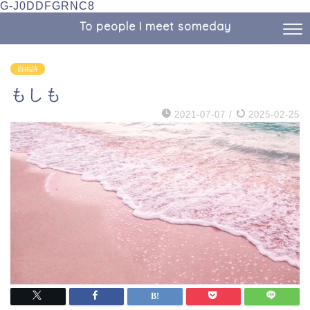
G-J0DDFGRNC8
To people I meet someday
自由詩
もしも
2021-07-07
/
2025-02-25