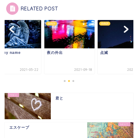
RELATED POST
詩
自由詩
自由詩
y my name
夜の外出
点滅
2021-05-22
2021-09-18
2021-0
君と
エスケープ