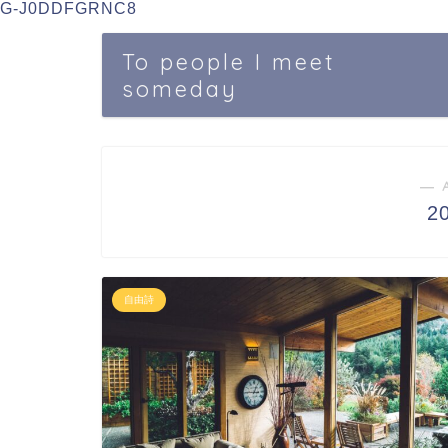
G-J0DDFGRNC8
To people I meet
someday
― 
2
自由詩