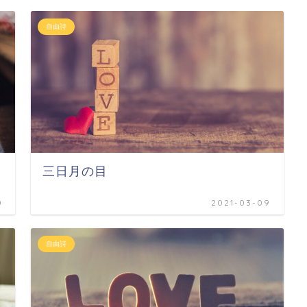
自由詩
三日月の目
0
2021-03-09
自由詩