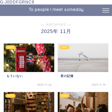
G-J0DDFGRNC8
To people I meet someday
― ARCHIVES ―
2025年 11月
自由詩
自由詩
もういない
君の記憶
2025-11-26
2025-11-19
自由詩
自由詩