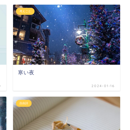
考えごと
寒い夜
0
2024-01-16
自由詩