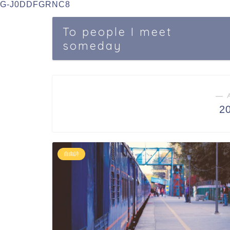
G-J0DDFGRNC8
To people I meet
someday
― 
2
自由詩