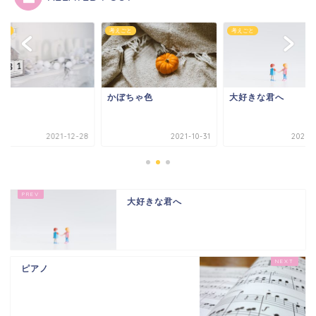
ごと
考えごと
考えごと
かぼちゃ色
大好きな君へ
2021-12-28
2021-10-31
2021-0
大好きな君へ
ピアノ