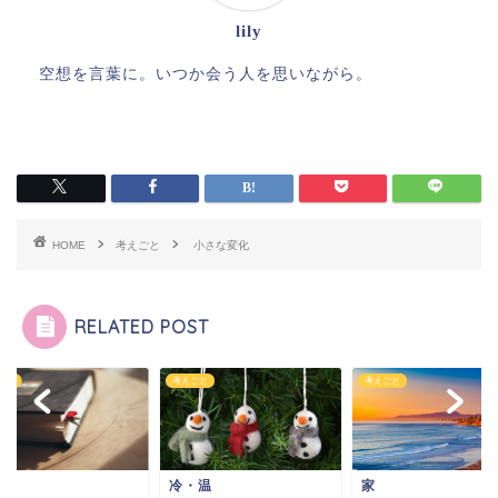
lily
空想を言葉に。いつか会う人を思いながら。
HOME
考えごと
小さな変化
RELATED POST
ごと
考えごと
考えごと
帳
冷・温
家