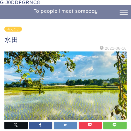
G-J0DDFGRNC8
To people I meet someday
考えごと
水田
2021-06-16