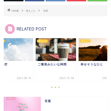
HOME
考えごと
水田
RELATED POST
ごと
考えごと
考えごと
しい空
ご褒美みたいな時間
幸せそうなひと
2021-03-14
2023-12-30
2021-0
言葉