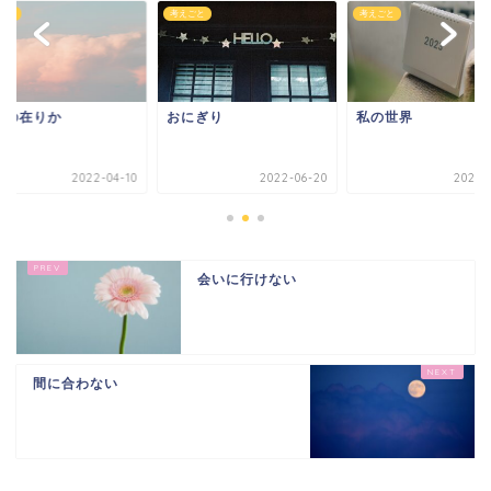
ごと
考えごと
考えごと
せの在りか
おにぎり
私の世界
2022-04-10
2022-06-20
2023-0
会いに行けない
間に合わない