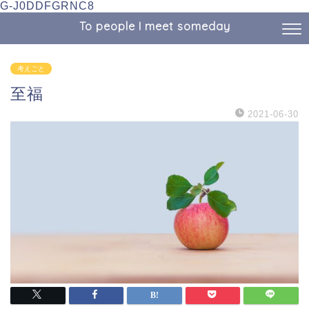
G-J0DDFGRNC8
To people I meet someday
考えごと
至福
2021-06-30