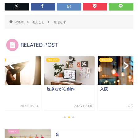
HOME
考えごと
無理せず
RELATED POST
ごと
考えごと
考えごと
康
泣きながら創作
入院
2022-03-14
2023-07-08
2023-1
音