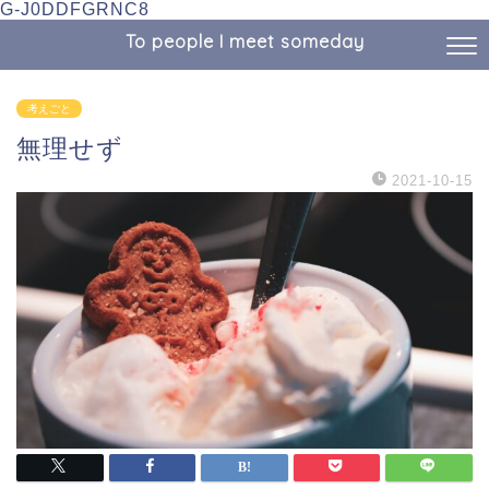
G-J0DDFGRNC8
To people I meet someday
考えごと
無理せず
2021-10-15