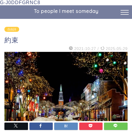
G-J0DDFGRNC8
To people I meet someday
自由詩
約束
2021-10-27
/
2025-05-29