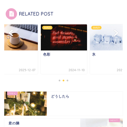
RELATED POST
詩
自由詩
自由詩
日
色彩
氷
2025-12-07
2024-11-10
2021-0
どうしたら
君の隣