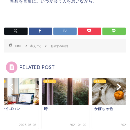
空想を言葉に。いつか会う人を思いながら。
HOME
考えごと
おやすみ時間
RELATED POST
ごと
考えごと
考えごと
イシイゴハン
時
かぼちゃ色
2023-08-06
2021-04-02
2021-