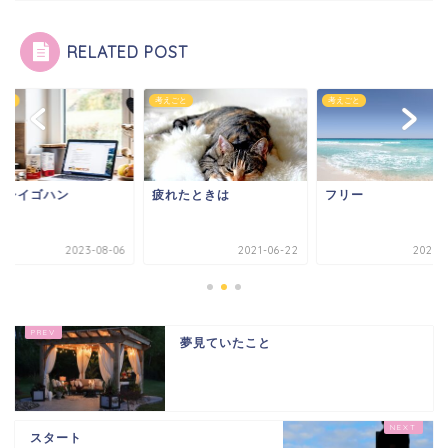
RELATED POST
ごと
考えごと
考えごと
イシイゴハン
疲れたときは
フリー
2023-08-06
2021-06-22
2021-0
夢見ていたこと
スタート