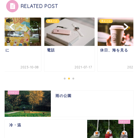
RELATED POST
ごと
考えごと
考えごと
しさに
電話
休日、海を見る
2023-10-08
2021-07-17
2023-1
雨の公園
冷・温