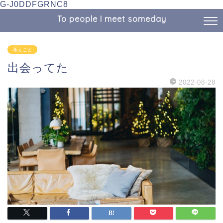
G-J0DDFGRNC8
To people I meet someday
考えごと
出会ってた
2022-08-28