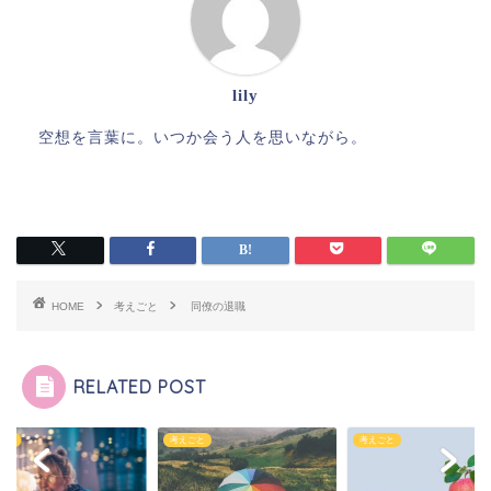
lily
空想を言葉に。いつか会う人を思いながら。
HOME
考えごと
同僚の退職
RELATED POST
ごと
考えごと
考えごと