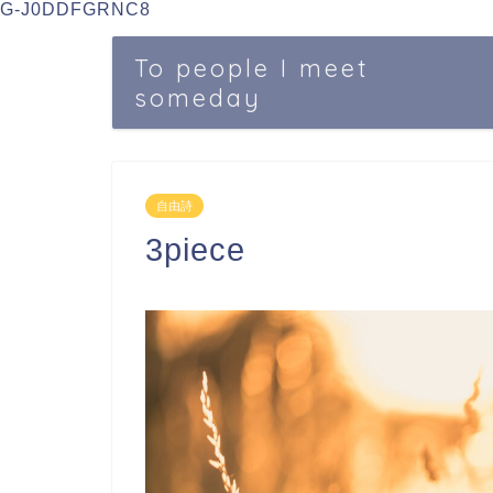
G-J0DDFGRNC8
To people I meet
someday
自由詩
3piece