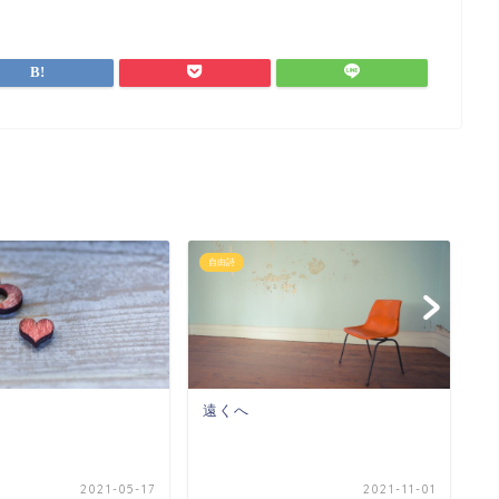
自由詩
自
遠くへ
君
2021-05-17
2021-11-01