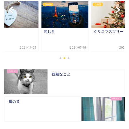
詩
自由詩
自由詩
顔
同じ月
クリスマスツリー
2021-11-03
2021-07-18
2021-1
些細なこと
風の音