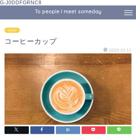
G-J0DDFGRNC8
To people I meet someday
自由詩
コーヒーカップ
2023-10-11