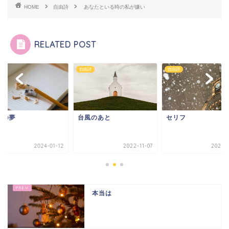
HOME
自由詩
あなたといる時の私が嫌い
RELATED POST
詩
自由詩
自由詩
来の夢
台風のあと
セリフ
2024-01-12
2022-11-07
2025-0
本当は