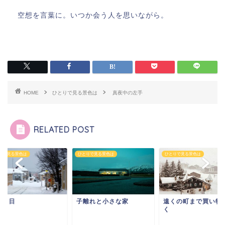
空想を言葉に。いつか会う人を思いながら。
HOME
ひとりで見る景色は
真夜中の左手
RELATED POST
りで見る景色は
ひとりで見る景色は
ひとりで見る景色は
の１日
子離れと小さな家
遠くの町まで買い物
く