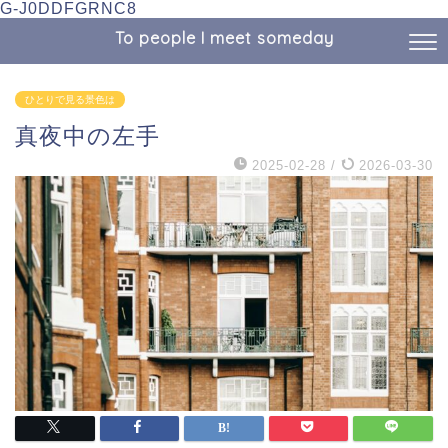
G-J0DDFGRNC8
To people I meet someday
ひとりで見る景色は
真夜中の左手
2025-02-28
/
2026-03-30