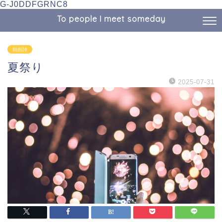
G-J0DDFGRNC8
To people I meet someday
自由詩
夏祭り
2025-07-31