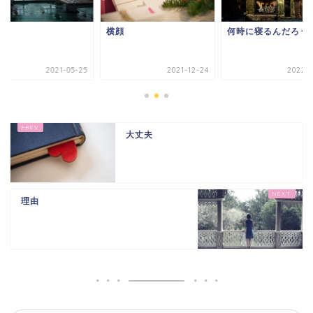
鳴
横顔
何時に寝るんだろう
2021-05-25
2021-12-24
2022-1
大丈夫
理由