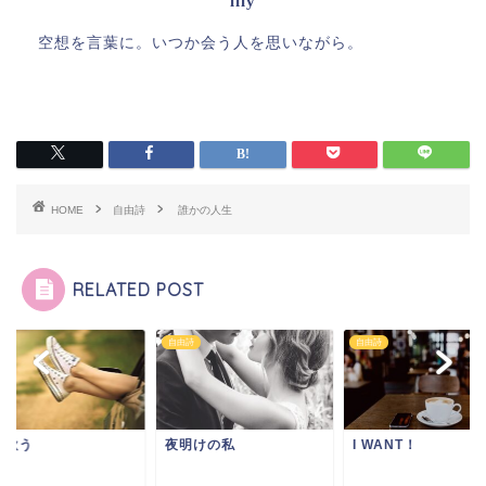
lily
空想を言葉に。いつか会う人を思いながら。
HOME
自由詩
誰かの人生
RELATED POST
詩
自由詩
自由詩
で歌う
夜明けの私
I WANT！