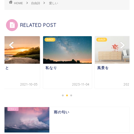
HOME
自由詩
愛しい
RELATED POST
詩
自由詩
自由詩
のこと
私なり
風景を
2021-10-05
2023-11-04
2026-0
雨の匂い