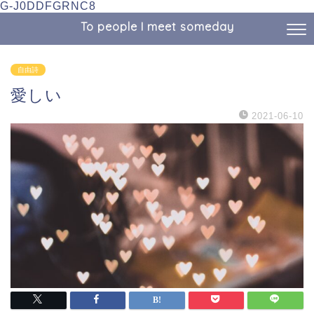
G-J0DDFGRNC8
To people I meet someday
自由詩
愛しい
2021-06-10