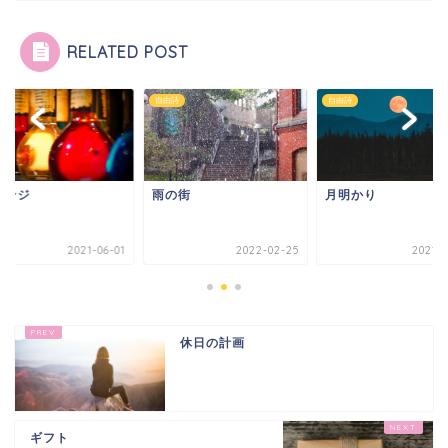
RELATED POST
詩
自由詩
自由詩
ウンジ
雨の街
月明かり
2021-06-01
2022-02-25
2021-0
休日の計画
ギフト