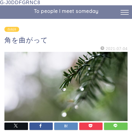
G-J0DDFGRNC8
To people I meet someday
自由詩
角を曲がって
2021-07-04