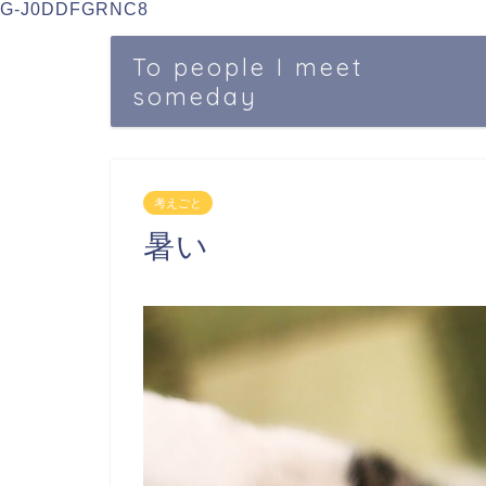
G-J0DDFGRNC8
To people I meet
someday
考えごと
暑い