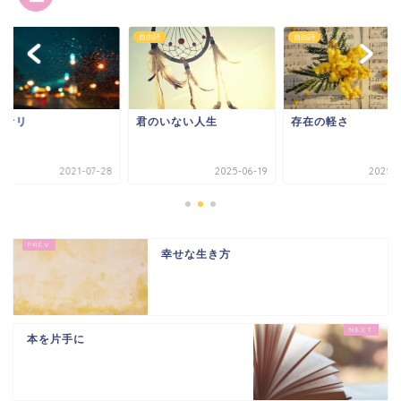
詩
自由詩
自由詩
ミナリ
君のいない人生
存在の軽さ
2021-07-28
2025-06-19
2025-0
幸せな生き方
本を片手に