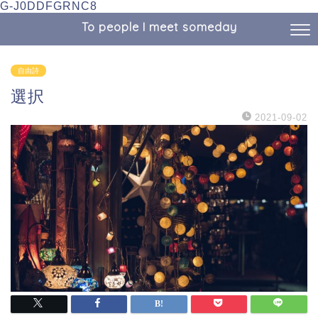
G-J0DDFGRNC8
To people I meet someday
自由詩
選択
2021-09-02