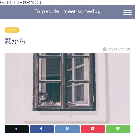
G-J0DDFGRNC8
To people I meet someday
自由詩
窓から
2023-03-05