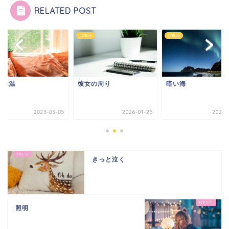
RELATED POST
詩
自由詩
自由詩
の体温
彼女の周り
暗い海
2023-03-05
2026-01-25
2021-
きっと泣く
照明