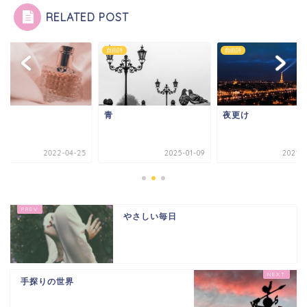
RELATED POST
詩
自由詩
自由詩
り
青
夜更け
2022-04-25
2025-01-09
2021-0
やさしい毎日
手探りの世界