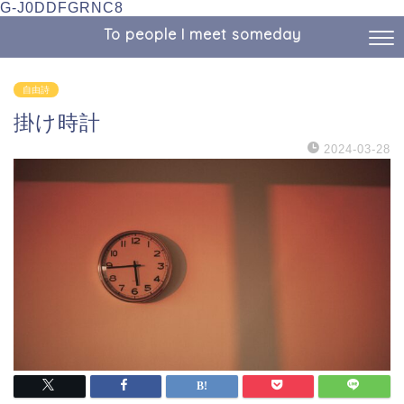
G-J0DDFGRNC8
To people I meet someday
自由詩
掛け時計
2024-03-28