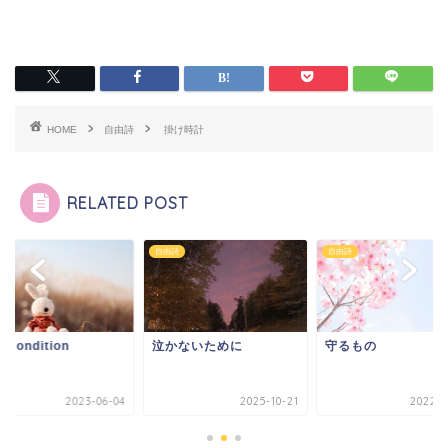
HOME
自由詩
掛け時計
RELATED POST
詩
自由詩
自由詩
 condition
泣かないために
守るもの
2023-06-04
2025-10-21
2022-0