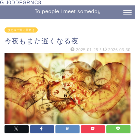
G-J0DDFGRNC8
To people I meet someday
ひとりで見る景色は
今夜もまた遅くなる夜
2025-01-25
/
2026-03-30