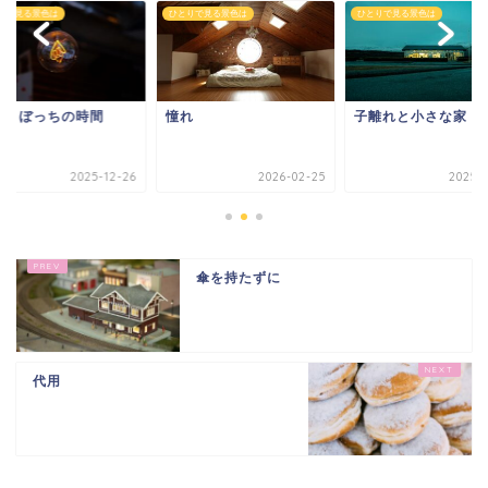
りで見る景色は
ひとりで見る景色は
ひとりで見る景色は
とりぼっちの時間
憧れ
子離れと小さな家
2025-12-26
2026-02-25
2025-0
傘を持たずに
代用