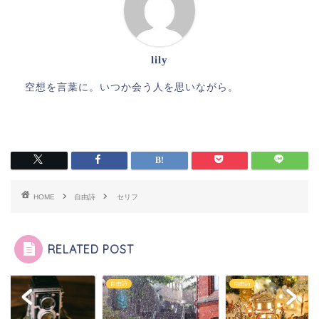
lily
空想を言葉に。いつか会う人を思いながら。
HOME
自由詩
セリフ
RELATED POST
詩
自由詩
自由詩