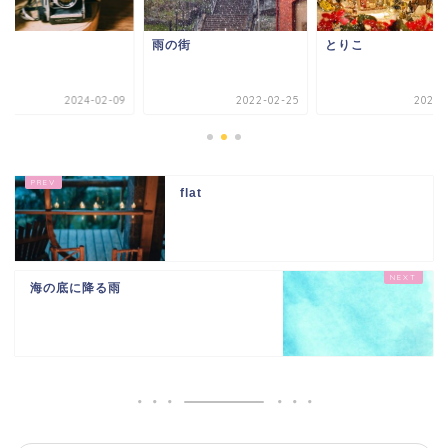
人
雨の街
とりこ
2024-02-09
2022-02-25
2021-1
flat
海の底に降る雨