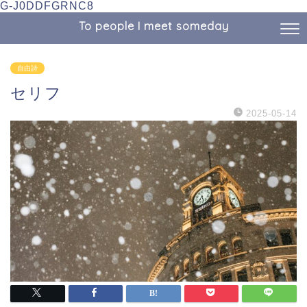
G-J0DDFGRNC8
To people I meet someday
自由詩
セリフ
2025-05-14