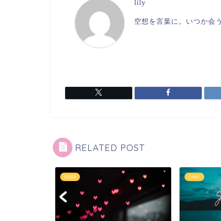
lily
空想を言葉に。いつか会
RELATED POST
自由詩
自由詩