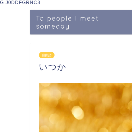
G-J0DDFGRNC8
To people I meet
someday
自由詩
いつか