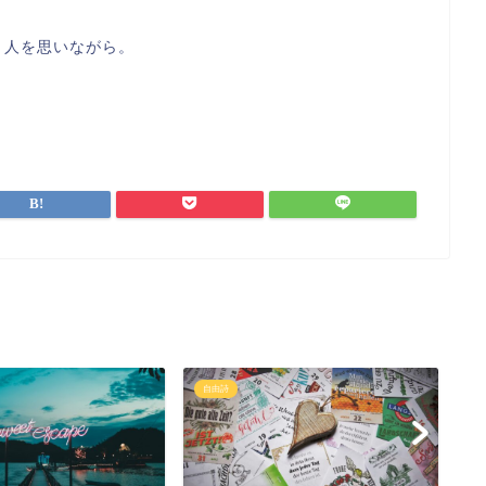
う人を思いながら。
自由詩
自